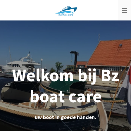
Ga
direct
naar
de
hoofdinhoud
Welkom bij Bz
boat care
uw boot in goede handen.