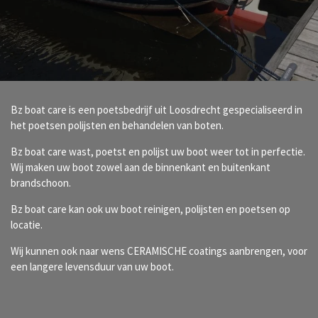
Bz boat care is een poetsbedrijf uit Loosdrecht gespecialiseerd in
het poetsen polijsten en behandelen van boten.
Bz boat care wast, poetst en polijst uw boot weer tot in perfectie.
Wij maken uw boot zowel aan de binnenkant en buitenkant
brandschoon.
Bz boat care kan ook uw boot reinigen, polijsten en poetsen op
locatie.
Wij kunnen ook naar wens CERAMISCHE coatings aanbrengen, voor
een langere levensduur van uw boot.